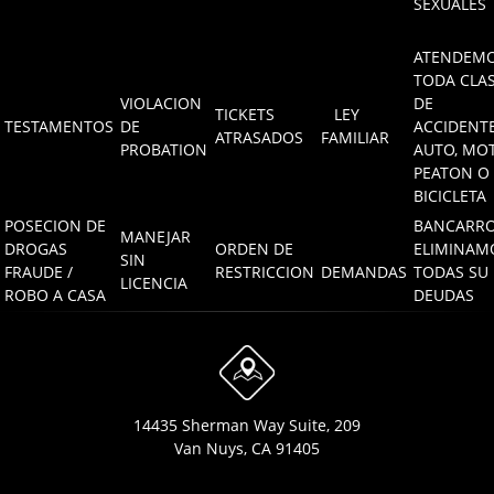
SEXUALES
ATENDEM
TODA CLA
VIOLACION
DE
TICKETS
LEY
TESTAMENTOS
DE
ACCIDENT
ATRASADOS
FAMILIAR
PROBATION
AUTO, MOT
PEATON O
BICICLETA
POSECION DE
BANCARRO
MANEJAR
DROGAS
ORDEN DE
ELIMINAM
SIN
FRAUDE /
RESTRICCION
DEMANDAS
TODAS SU
LICENCIA
ROBO A CASA
DEUDAS
14435 Sherman Way Suite, 209
Van Nuys, CA 91405